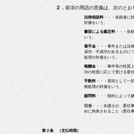
２．
前項の用語の意義は、次のとお
法律相談料
・・・依頼者に
対価をいう。
書面による鑑定料
・・・依
いう。
着手金
・・・事件または法
成功・不成功があるものに
処理の対価をいう。
報酬金
・・・事件等の性質
功の程度に応じて受ける委
手数料
・・・原則として一
務処理の対価をいう。
顧問料
・・・契約によって
日当
・・・弁護士が、委任
めに拘束されること（委任
第２条 （支払時期）