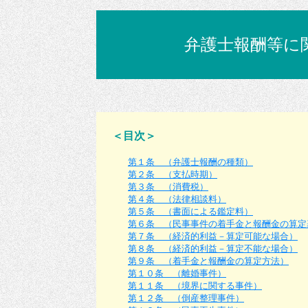
弁護士報酬等に
＜目次＞
第１条 （弁護士報酬の種類）
第２条 （支払時期）
第３条 （消費税）
第４条 （法律相談料）
第５条 （書面による鑑定料）
第６条 （民事事件の着手金と報酬金の算定
第７条 （経済的利益－算定可能な場合）
第８条 （経済的利益－算定不能な場合）
第９条 （着手金と報酬金の算定方法）
第１０条 （離婚事件）
第１１条 （境界に関する事件）
第１２条 （倒産整理事件）