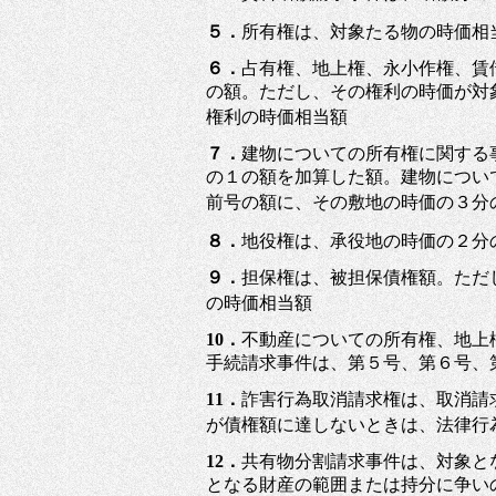
５．
所有権は、対象たる物の時価
６．
占有権、地上権、永小作権、賃
の額。ただし、その権利の時価が対
権利の時価相当額
７．
建物についての所有権に関する
の１の額を加算した額。建物につい
前号の額に、その敷地の時価の３分
８．
地役権は、承役地の時価の２分
９．
担保権は、被担保債権額。ただ
の時価相当額
10．
不動産についての所有権、地上
手続請求事件は、第５号、第６号、
11．
詐害行為取消請求権は、取消請
が債権額に達しないときは、法律行
12．
共有物分割請求事件は、対象と
となる財産の範囲または持分に争い