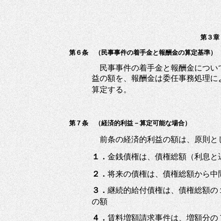
第３章
第６条 （民事事件の着手金と報酬金の算定基準）
民事事件の着手金と報酬金につい
益の額を、報酬金は委任事務処理に
算定する。
第７条 （経済的利益－算定可能な場合）
前条の経済的利益の額は、原則と
１．
金銭債権は、債権総額（利息
２．
将来の債権は、債権総額から中
３．
継続的給付債権は、債権総額の
の額
４．
賃料増額請求事件は、増額分