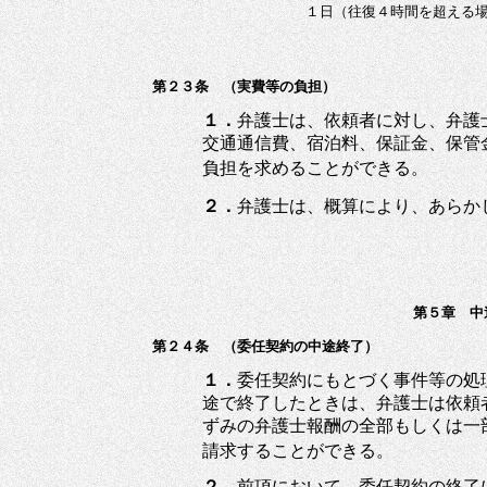
１日（往復４時間を超
第２３条 （実費等の負担）
１．
弁護士は、依頼者に対し、弁護
交通通信費、宿泊料、保証金、保管
負担を求めることができる。
２．
弁護士は、概算により、あらか
第５章 中
第２４条 （委任契約の中途終了）
１．
委任契約にもとづく事件等の処
途で終了したときは、弁護士は依頼
ずみの弁護士報酬の全部もしくは一
請求することができる。
２．
前項において、委任契約の終了