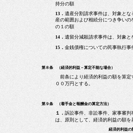
持分の額
13．
遺産分割請求事件は、対象とな
産の範囲および相続分につき争いの
の１の額
14．
遺留分減殺請求事件は、対象と
15．
金銭債権についての民事執行事
第８条 （経済的利益－算定不能な場合）
前条により経済的利益の額を算定
００万円とする。
第９条 （着手金と報酬金の算定方法）
１．
訴訟事件、非訟事件、家事審判
は、原則として、経済的利益の額を
経済的利益の