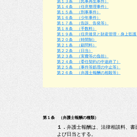
第１３条 （民事再生事件）
第１４条 （任意整理事件）
第１５条 （刑事事件）
第１６条 （少年事件）
第１７条 （告訴、告発等）
第１８条 （手数料）
第１９条 （任意後見と財産管理・身上監護
第２０条 （時間制）
第２１条 （顧問料）
第２２条 （日当）
第２３条 （実費等の負担）
第２４条 （委任契約の中途終了）
第２５条 （事件等処理の中止等）
第２６条 （弁護士報酬の相殺等）
第１条 （弁護士報酬の種類）
１．
弁護士報酬は、法律相談料、書
よび日当とする。