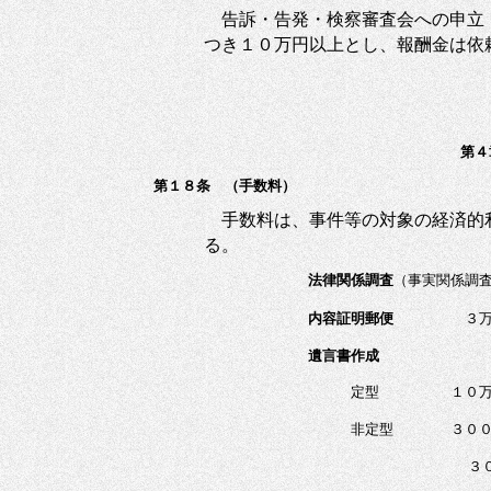
告訴・告発・検察審査会への申立
つき１０万円以上とし、報酬金は依
第４
第１８条 （手数料）
手数料は、事件等の対象の経済的
る。
法律関係調査
（事実関係調
内容証明郵便
３万円から
遺言書作成
定型 １０万円から
非定型 ３０
３００万円を超