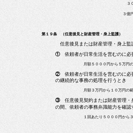
３０００万円を
３
第１９条 （任意後見と財産管理・身上監護）
任意後見または財産管理・身上監
①
依頼者が日常生活を営むのに必
月額５０００円から５万円
②
依頼者が日常生活を営むのに必
の継続的な事務の処理を行うとき
月額３万円から１０万円の
③
任意後見契約または財産管理・
の間、依頼者の事務弁識能力を確認
１回あたり５０００円から