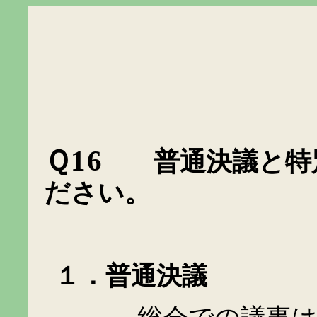
Ｑ
16
普通決議と特
ださい。
１．普通決議