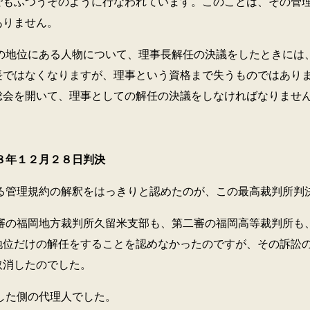
でもふつうそのように行なわれています。このことは、その管
ありません。
にある人物について、理事長解任の決議をしたときには、
長ではなくなりますが、理事という資格まで失うものではあり
総会を開いて、理事としての解任の決議をしなければなりませ
年１２月２８日判決
規約の解釈をはっきりと認めたのが、この最高裁判所判
岡地方裁判所久留米支部も、第二審の福岡高等裁判所も、
地位だけの解任をすることを認めなかったのですが、その訴訟
取消したのでした。
側の代理人でした。