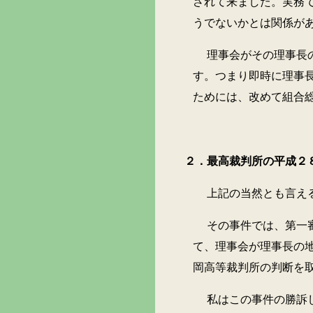
されて来ました。実務
うでないかとは関係が
理事会がその理事長の地位
す。つまり即時に理事
ためには、改めて組合
２．最高裁判所の平成２８
上記の当然とも言える管理
その事件では、第一審の福
て、理事会が理事長の
岡高等裁判所の判断を
私はこの事件の勝訴した