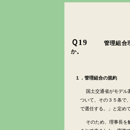
Ｑ
19
管理組合
か。
１．管理組合の規約
国土交通省がモデル案とし
ついて、その３５条で
で選任する。」と定め
そのため、理事長を解任す