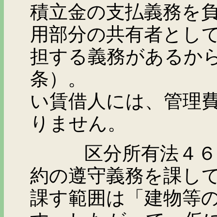
積立金の支払義務を
用部分の共有者とし
担する義務があるか
条）。 した
い賃借人には、管理
りません。
区分所有法４６条２
約の遵守義務を課し
課す範囲は「建物等