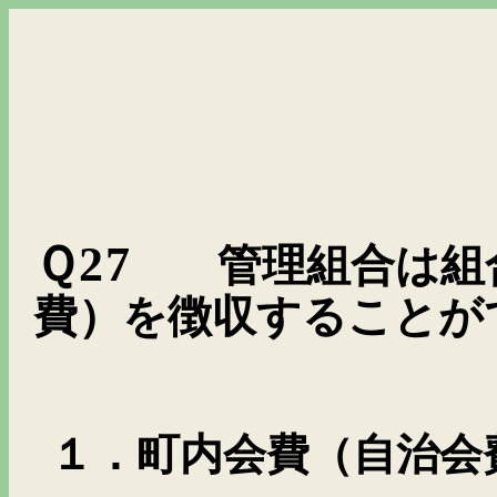
Ｑ
27
管理組合は組
費）を徴収することが
１．町内会費（自治会