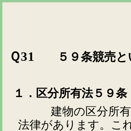
Ｑ
31
５９条競売と
１．区分所有法５９条
建物の区分所有等に
法律があります。こ