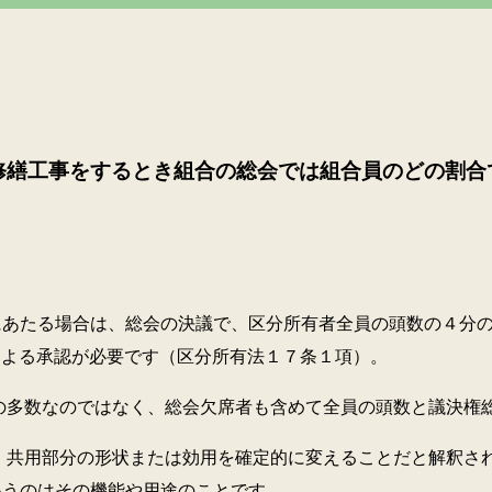
修繕工事をするとき組合の総会では組合員のどの割合
たる場合は、総会の決議で、区分所有者全員の頭数の４分の
による承認が必要です（区分所有法１７条１項）。
なのではなく、総会欠席者も含めて全員の頭数と議決権総
部分の形状または効用を確定的に変えることだと解釈され
いうのはその機能や用途のことです。