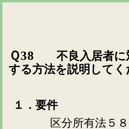
Ｑ
38
不良入居者に
する方法を説明してく
１．要件
区分所有法５８条の