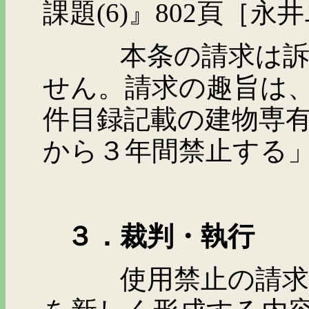
課題
(6)
』
802
頁［永井
本条の請求は訴えを
せん。請求の趣旨は
件目録記載の建物専
から３年間禁止する
３．裁判・執行
使用禁止の請求を認