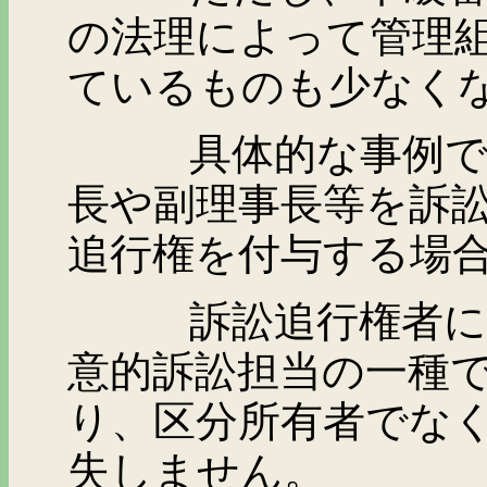
の法理によって管理
ているものも少なく
具体的な事例では、
長や副理事長等を訴
追行権を付与する場
訴訟追行権者に指定
意的訴訟担当の一種
り、区分所有者でな
失しません。